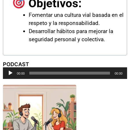
Objetivos:
Fomentar una cultura vial basada en el
respeto y la responsabilidad.
Desarrollar hábitos para mejorar la
seguridad personal y colectiva.
PODCAST
Reproductor
00:00
00:00
de
audio