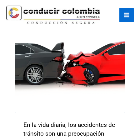
Ir
Navegación
Mai
al
de
Men
contenido
entradas
En la vida diaria, los accidentes de
tránsito son una preocupación