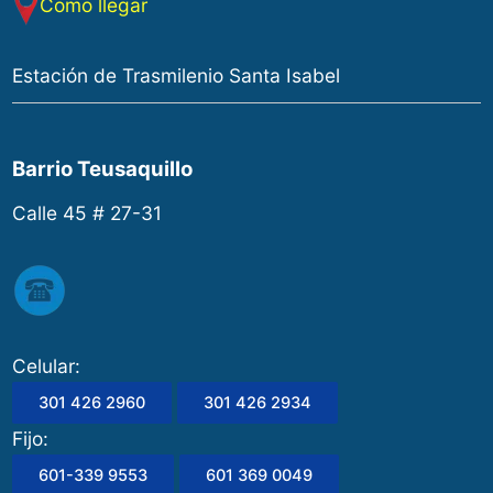
Como llegar
Estación de Trasmilenio Santa Isabel
Barrio Teusaquillo
Calle 45 # 27-31
Celular:
301 426 2960
301 426 2934
Fijo:
601-339 9553
601 369 0049