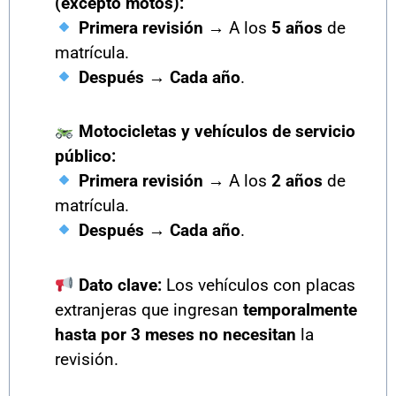
(excepto motos):
Primera revisión
→ A los
5 años
de
matrícula.
Después
→
Cada año
.
Motocicletas y vehículos de servicio
público:
Primera revisión
→ A los
2 años
de
matrícula.
Después
→
Cada año
.
Dato clave:
Los vehículos con placas
extranjeras que ingresan
temporalmente
hasta por 3 meses
no necesitan
la
revisión.