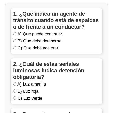
Brecha de conocimiento:
¿Qué dice el
queda en verde permanente en una avenida
¿has visto semáforos en modo intermitente?
reglamentarios?
Art. 119 sobre quién puede cerrar vías
congestionada. ¿Qué autoridad debe
Describe cuándo y por qué se usa este modo.
temporalmente? ¿Puede un policía común
1. ¿Qué indica un agente de
intervenir y qué medidas tomar? (Relaciona
hacerlo?
tránsito cuando está de espaldas
Art. 117 y 119)
o de frente a un conductor?
Propuesta de mejora:
Diseña un protocolo
A) Que puede continuar
para que los agentes manejen una
B) Que debe detenerse
intersección cuando fallen los semáforos.
C) Que debe acelerar
2. ¿Cuál de estas señales
luminosas indica detención
obligatoria?
A) Luz amarilla
B) Luz roja
C) Luz verde