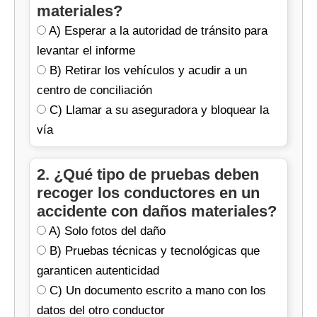
materiales?
heridos +
autoridad para
Sí
Consejo pedagógico:
A) Esperar a la autoridad de tránsito para
desacuerdo
informe
Simulación: Estudiantes recrean un
levantar el informe
Conductor en
No mover
accidente sin heridos y practican
B) Retirar los vehículos y acudir a un
estado de
vehículos; esperar
Sí
recolección de pruebas (fotos,
centro de conciliación
ebriedad
pruebas
testimonios).
C) Llamar a su aseguradora y bloquear la
Análisis de video: Mostrar un accidente
vía
real y preguntar: "¿Qué harían en este
Brecha de conocimiento:
¿Qué pruebas
tecnológicas son válidas según el Art. 143?
caso según el Código?"
2. ¿Qué tipo de pruebas deben
(Ej: fotos con geolocalización)
recoger los conductores en un
accidente con daños materiales?
A) Solo fotos del daño
B) Pruebas técnicas y tecnológicas que
garanticen autenticidad
C) Un documento escrito a mano con los
datos del otro conductor