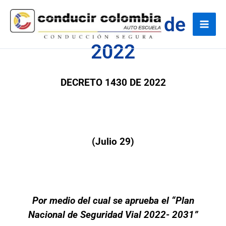
Ir
Navegación
Mai
Decreto 1430 de
al
de
Men
contenido
entradas
2022
DECRETO 1430 DE 2022
(Julio 29)
Por medio del cual se aprueba el “Plan
Nacional de Seguridad Vial 2022- 2031”