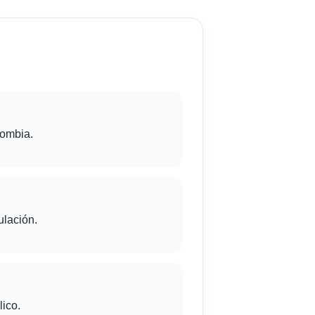
lombia.
ulación.
lico.