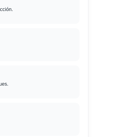
cción.
ues.