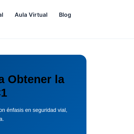
al
Aula Virtual
Blog
a Obtener la
C1
on énfasis en seguridad vial,
a.