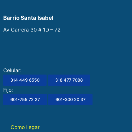
Barrio Santa Isabel
Av Carrera 30 # 1D – 72
Celular:
314 449 6550
318 477 7088
Fijo:
601-755 72 27
601-300 20 37
Como llegar