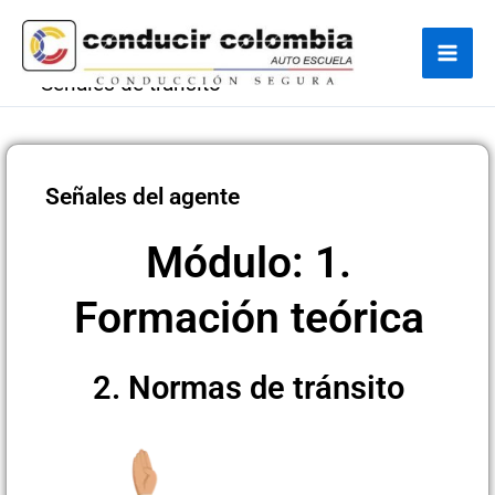
Ir
Navegación
Mai
al
de
Men
contenido
entradas
Señales de tránsito
Señales del agente
Módulo: 1.
Formación teórica
2. Normas de tránsito